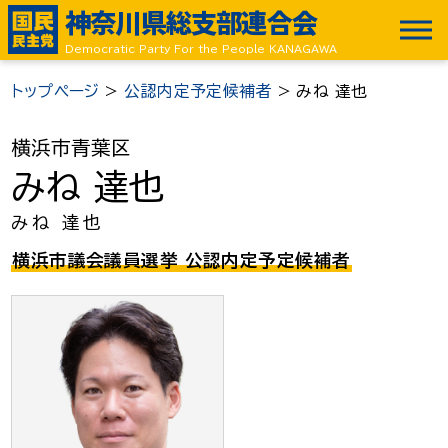
神奈川県総支部連合会
Democratic Party For the People KANAGAWA
トップページ
>
公認内定予定候補者
>
みね 達也
横浜市青葉区
みね 達也
みね 達也
横浜市議会議員選挙 公認内定予定候補者