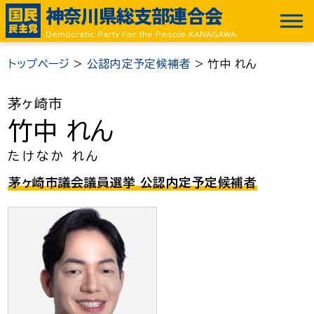
神奈川県総支部連合会
Democratic Party For the People KANAGAWA
トップページ
>
公認内定予定候補者
>
竹中 れん
茅ヶ崎市
竹中 れん
たけなか れん
茅ヶ崎市議会議員選挙 公認内定予定候補者