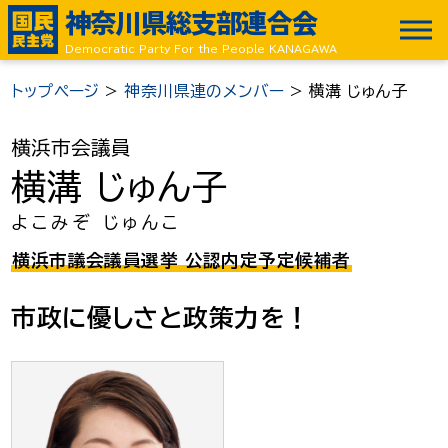
神奈川県総支部連合会
Democratic Party For the People KANAGAWA
トップページ
>
神奈川県連のメンバー
>
横溝 じゅん子
横浜市会議員
横溝 じゅん子
よこみぞ じゅんこ
横浜市議会議員選挙 公認内定予定候補者
市政に優しさと政策力を！