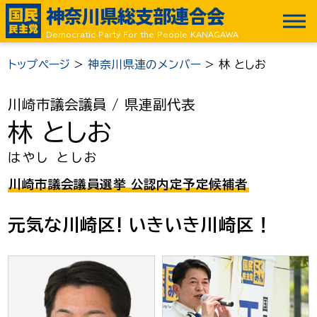
神奈川県総支部連合会
Democratic Party For the People KANAGAWA
トップページ
>
神奈川県連のメンバー
>
林 としお
川崎市議会議員
/ 県連副代表
林 としお
はやし としお
川崎市議会議員選挙 公認内定予定候補者
元気な川崎区! いきいき川崎区！