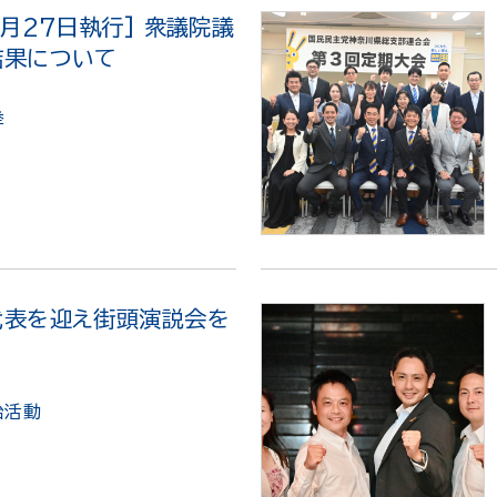
0月27日執行] 衆議院議
結果について
挙
代表を迎え街頭演説会を
治活動